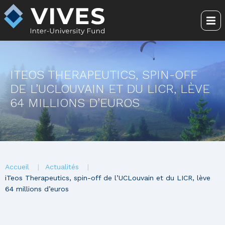
Aller
au
Me
contenu
principal
ITEOS THERAPEUTICS, SPIN-OFF
DE L’UCLOUVAIN ET DU LICR, LÈVE
64 MILLIONS D’EUROS
You
Accueil
Actualités
are
iTeos Therapeutics, spin-off de l’UCLouvain et du LICR, lève
64 millions d’euros
here