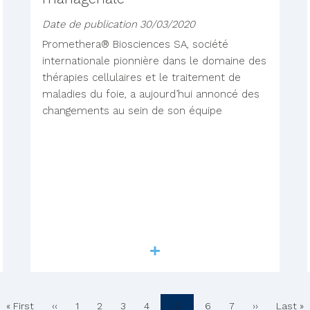
Date de publication
30/03/2020
Promethera® Biosciences SA, société
internationale pionnière dans le domaine des
thérapies cellulaires et le traitement de
maladies du foie, a aujourd’hui annoncé des
changements au sein de son équipe
Lire la suite
Pagination
Première
« First
Page
‹‹
Page
1
Page
2
Page
3
Page
4
Page
5
Page
6
Page
7
Page
››
Derniè
Last »