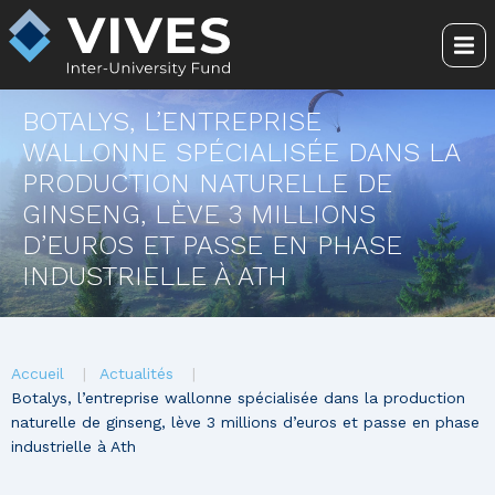
Aller
au
Me
contenu
principal
BOTALYS, L’ENTREPRISE
WALLONNE SPÉCIALISÉE DANS LA
PRODUCTION NATURELLE DE
GINSENG, LÈVE 3 MILLIONS
D’EUROS ET PASSE EN PHASE
INDUSTRIELLE À ATH
You
Accueil
Actualités
are
Botalys, l’entreprise wallonne spécialisée dans la production
naturelle de ginseng, lève 3 millions d’euros et passe en phase
here
industrielle à Ath