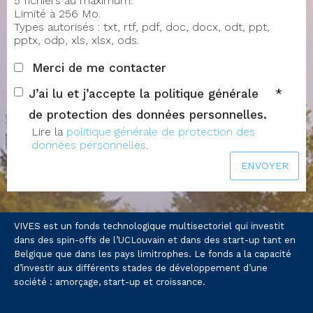
5 fichiers au maximum.
Limité à 256 Mo.
Types autorisés : txt, rtf, pdf, doc, docx, odt, ppt,
pptx, odp, xls, xlsx, ods.
Merci de me contacter
J’ai lu et j’accepte la politique générale
de protection des données personnelles.
Lire la
politique générale de protection des
données personnelles
.
ENVOYER
VIVES est un fonds technologique multisectoriel qui investit
dans des spin-offs de l’UCLouvain et dans des start-up tant en
Belgique que dans les pays limitrophes. Le fonds a la capacité
d’investir aux différents stades de développement d’une
société : amorçage, start-up et croissance.