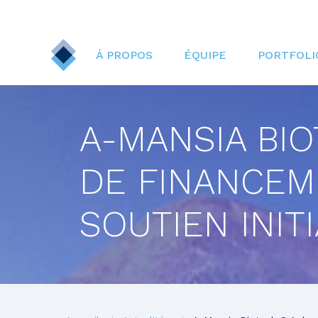
Aller
au
contenu
Navigation
principal
Á PROPOS
ÉQUIPE
PORTFOLI
principale
A-MANSIA BIO
DE FINANCEM
SOUTIEN INIT