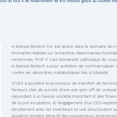
cle un tour A de financement de €13 millions grâce au soutien ini
A-Mansia Biotech S.A. est active dans le domaine du m
innovante réalisée sur la bactérie Akkermansia muciniph
renommés, Prof. P. Cani (Université catholique de Louva
A-Mansia Biotech a pour ambition de commercialiser d
contre les désordres métaboliques liés à l’obésité.
VIVES a accéléré le processus de transfert de technolog
facteurs clés de succès d’une une spin-off de croissa
répondant à un besoin sociétal important ii) des finan
de la pré-incubation, iii) l’engagement d’un CEO expér
étroitement avec les inventeurs iv) une structuration 
équilibré rendant attractif des investisseurs institution