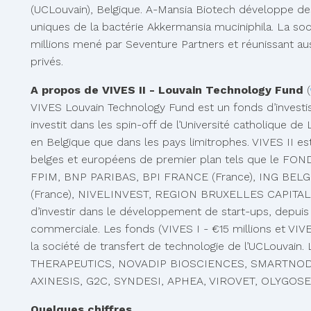
(UCLouvain), Belgique. A-Mansia Biotech développe des
uniques de la bactérie Akkermansia muciniphila. La so
millions mené par Seventure Partners et réunissant aus
privés.
A propos de VIVES II - Louvain Technology Fund
(
VIVES Louvain Technology Fund est un fonds d’investi
investit dans les spin-off de l’Université catholique de
en Belgique que dans les pays limitrophes. VIVES II es
belges et européens de premier plan tels que le F
FPIM, BNP PARIBAS, BPI FRANCE (France), ING BEL
(France), NIVELINVEST, REGION BRUXELLES CAPITALE 
d’investir dans le développement de start-ups, depuis l
commerciale. Les fonds (VIVES I - €15 millions et VIVE
la société de transfert de technologie de l’UCLouvain.
THERAPEUTICS, NOVADIP BIOSCIENCES, SMARTNODE
AXINESIS, G2C, SYNDESI, APHEA, VIROVET, OLYGOS
Quelques chiffres.