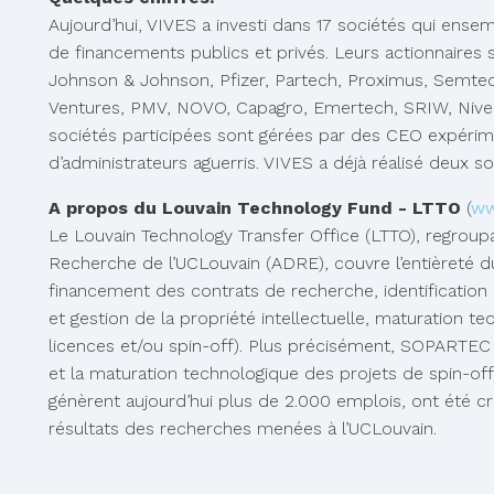
Aujourd’hui, VIVES a investi dans 17 sociétés qui ensem
de financements publics et privés. Leurs actionnaires s
Johnson & Johnson, Pfizer, Partech, Proximus, Semte
Ventures, PMV, NOVO, Capagro, Emertech, SRIW, Niveli
sociétés participées sont gérées par des CEO expéri
d’administrateurs aguerris. VIVES a déjà réalisé deux sor
A propos du Louvain Technology Fund - LTTO
(
ww
Le Louvain Technology Transfer Office (LTTO), regroupa
Recherche de l’UCLouvain (ADRE), couvre l’entièreté d
financement des contrats de recherche, identification 
et gestion de la propriété intellectuelle, maturation t
licences et/ou spin-off). Plus précisément, SOPARTEC
et la maturation technologique des projets de spin-off
génèrent aujourd’hui plus de 2.000 emplois, ont été c
résultats des recherches menées à l’UCLouvain.