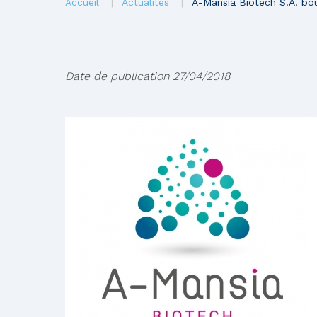
You
Accueil
Actualités
A-Mansia Biotech S.A. bou
are
here
Date de publication
27/04/2018