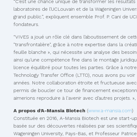
“C’est une chance unique de transformer les résultats 
laboratoires de l’UCLouvain et de la Wageningen Univer
grand public.”, expliquent ensemble Prof. P. Cani de UC
fondateurs.
“VIVES a joué un rôle clé dans l’aboutissement de cette
"transfrontalière", grâce à notre expertise dans la créa
feuille blanche », qui nécessite une analyse des besoi
ainsi qu’une compétence fine dans le montage juridiqu
licence équilibré pour toutes les parties. Grâce à notre
Technology Transfer Office (LTTO), nous avons pu voir
années. Notre collaboration étroite et fructueuse ave
permis de boucler ce tour de financement exceptionne
aimerions reproduire à l'avenir avec d’autres projets. 
A propos d’A-Mansia Biotech
(
www.a-mansia.com
)
Constituée en 2016, A-Mansia Biotech est une start-u
basée sur des découvertes réalisées par ses scientifi
Wageningen University, Pays-Bas, et Professeur Patrice 