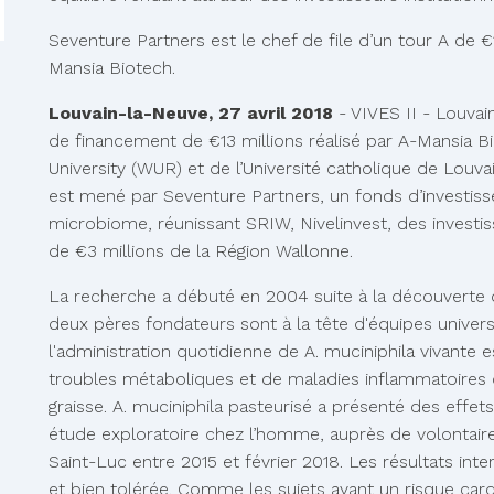
Seventure Partners est le chef de file d’un tour A de €1
Mansia Biotech.
Louvain-la-Neuve, 27 avril 2018
- VIVES II - Louva
de financement de €13 millions réalisé par A-Mansia B
University (WUR) et de l’Université catholique de Louva
est mené par Seventure Partners, un fonds d’investis
microbiome, réunissant SRIW, Nivelinvest, des investi
de €3 millions de la Région Wallonne.
La recherche a débuté en 2004 suite à la découverte d
deux pères fondateurs sont à la tête d'équipes univer
l'administration quotidienne de A. muciniphila vivante
troubles métaboliques et de maladies inflammatoires c
graisse. A. muciniphila pasteurisé a présenté des eff
étude exploratoire chez l’homme, auprès de volontaires,
Saint-Luc entre 2015 et février 2018. Les résultats int
et bien tolérée. Comme les sujets ayant un risque cardi