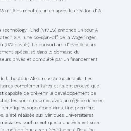
3 millions récoltés un an après la création d’ A-
in Technology Fund (VIVES) annonce un tour A
iotech S.A., une co-spin-off de la Wageningen
in (UCLouvain). Le consortium d’investisseurs
sement spécialisé dans le domaine du
sseurs privés et complété par un financement
e la bactérie Akkermansia muciniphila. Les
sitaires complémentaires et ils ont prouvé que
 est capable de prévenir le développement de
hez les souris nourries avec un régime riche en
ets bénéfiques supplémentaires. Une première
 a été réalisée aux Cliniques Universitaires
ermédiaires confirment que la bactérie est sûre
o-métabolique accru (résistance à l'insuline,