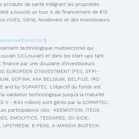
 produits de santé intégrant les propriétés
ciété a bouclé un tour A de financement de €13
si VIVES, SRIW, Nivelinvest et des investisseurs
www.vivesfund.com
)
ssement technologique multisectoriel qui
 Louvain (UCLouvain) et dans les start-ups tant
t financé par une douzaine d’investisseurs
ONDS EUROPEEN D’INVESTMENT (FEI), SFPI-
GIUM, SOFINA, AXA BELGIUM, BELFIUS, IRD
and by SOPARTEC. L’objectif du fonds est
a validation technologique jusqu’à la maturité
S II - €43 million) sont gérés par la SOPARTEC,
 Les participations clés : KEEMOTION, ITEOS
S, EMOLYTICS, TESSARES, 3D-SIDE,
E, UPSTREEM, E-PEAS, A-MANSIA BIOTECH.