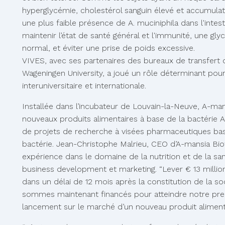
hyperglycémie, cholestérol sanguin élevé et accumulati
une plus faible présence de A. muciniphila dans l'intes
maintenir l’état de santé général et l'immunité, une gl
normal, et éviter une prise de poids excessive.
VIVES, avec ses partenaires des bureaux de transfert 
Wageningen University, a joué un rôle déterminant pour
interuniversitaire et internationale.
Installée dans l’incubateur de Louvain-la-Neuve, A-m
nouveaux produits alimentaires à base de la bactérie A.
de projets de recherche à visées pharmaceutiques basés
bactérie. Jean-Christophe Malrieu, CEO d’A-mansia Biote
expérience dans le domaine de la nutrition et de la sa
business development et marketing. “Lever € 13 million
dans un délai de 12 mois après la constitution de la so
sommes maintenant financés pour atteindre notre premie
lancement sur le marché d’un nouveau produit aliment