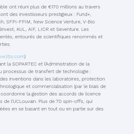
ble ont réuni plus de €170 millions au travers
ont des investisseurs prestigieux : Fund+,
ch, SFPI-FPIM, New Science Venture, V-Bio
nvest, KUL, AIF, LICR et Seventure. Les
mentés, entourés de scientifiques renommés et
ties.
w.ltto.com
)
nt la SOPARTEC et l’Administration de la
u processus de transfert de technologie :
des inventions dans les laboratoires, protection
echnologique et commercialisation (par le biais de
 coordonne la gestion des accords de licence
s de l’UCLouvain. Plus de 70 spin-offs, qui
réées en se basant en tout ou en partie sur des