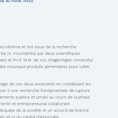
tial du fonds VIVES
icrobiome et est issue de la recherche
ila (A. muciniphila) par deux scientifiques
in) et Prof. W.M. de Vos (Wageningen University).
es nouveaux produits alimentaires pour lutter
ie de ces deux universités en cristallisant les
nce: i) une recherche fondamentale de rupture
cements publics et privés au cours de la phase
imenté et entrepreneurial collaborant
adéquate de la société et un accord de licence
nels et v) du capital d’amorçage.